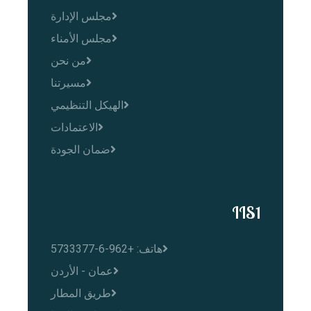
مجلس الإدارة
مجلس الأمناء
من نحن
مسيرتنا
الهيكل التنظيمي
الاعتمادات
ضمان الجودة
IIS1
هاتف: +962-6-5733377
عمان - الأردن
طريق المطار