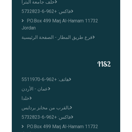
خلف جامعة البترا
فاكس: +962-6-5732823
P.O.Box 499 Marj Al-Hamam 11732
Jordan
فرع طريق المطار - الصفحة الرئيسية
IIS2
هاتف: +962-6-5511970
عمان - الأردن
خلدا
بالقرب من مخابز بردايس
فاكس: +962-6-5732823
P.O.Box 499 Marj Al-Hamam 11732