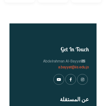
Get In Touch
Abdelrahman Al-Bayyat
a.bayyat@iis.edu.jo
عن المستقلة