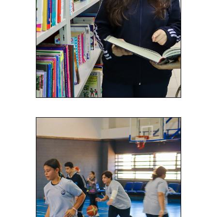
خلال توفير بيئة محفزة للتعلم
والبحث العلمي. تتميز مكتبتنا بتوفير
مجموعة واسعة من المصادر
المعرفية والخدمات التي تلبي
احتياجات جميع أفراد المجتمع
المدرسي.
Read More
المرافق الرياضية
في مدارسنا إلى توفير بيئة محفزة
للطلاب لممارسة الرياضة وتطوير
مهاراتهم البدنية والاجتماعية. نحن
نؤمن بأن الرياضة تلعب دوراً حيوياً
في نمو الطلاب الشامل، وتساهم